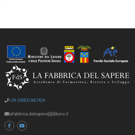
+39 (0883) 887429
lafabbrica.delsapere[@]libero.it