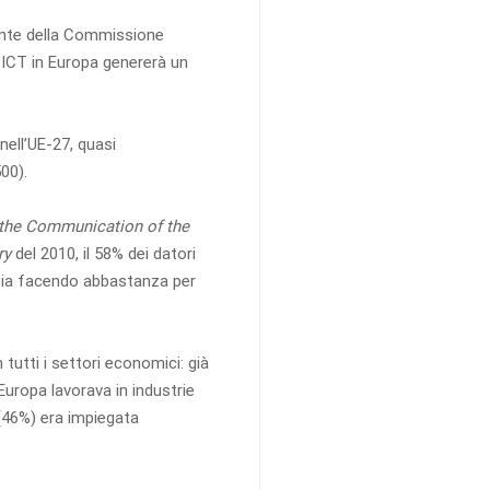
ente della Commissione
 ICT in Europa genererà un
ell’UE-27, quasi
00).
 the Communication of the
ry
del 2010, il 58% dei datori
 stia facendo abbastanza per
.
utti i settori economici: già
Europa lavorava in industrie
 (46%) era impiegata