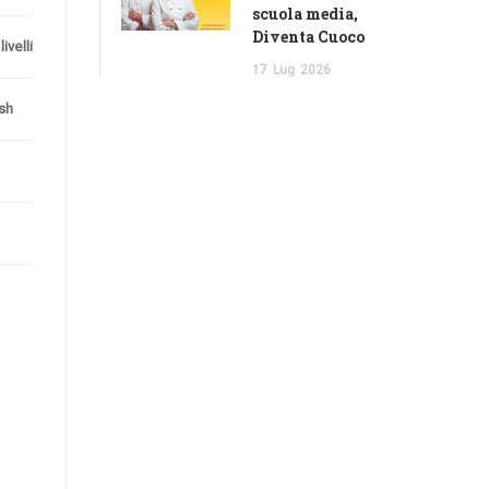
scuola media,
Diventa Cuoco
 livelli
17
Lug
2026
sh