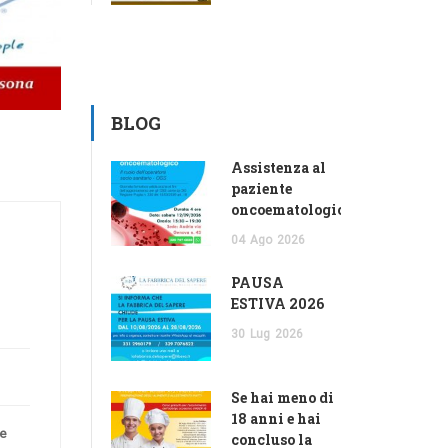
BLOG
Assistenza al
paziente
oncoematologico
04
Ago
2026
PAUSA
ESTIVA 2026
30
Lug
2026
Se hai meno di
18 anni e hai
re
concluso la