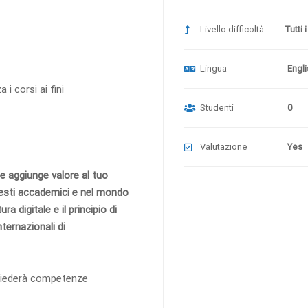
Livello difficoltà
Tutti i
Lingua
Engli
i corsi ai fini
Studenti
0
Valutazione
Yes
e aggiunge valore al tuo
ntesti accademici e nel mondo
a digitale e il principio di
ternazionali di
richiederà competenze